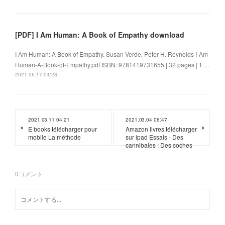
[PDF] I Am Human: A Book of Empathy download
I Am Human: A Book of Empathy. Susan Verde, Peter H. Reynolds I-Am-
Human-A-Book-of-Empathy.pdf ISBN: 9781419731655 | 32 pages | 1 …
2021.06.17 04:28
2021.03.11 04:21
2021.03.04 06:47
E books télécharger pour
Amazon livres télécharger
mobile La méthode
sur ipad Essais - Des
cannibales ; Des coches
0
コメント