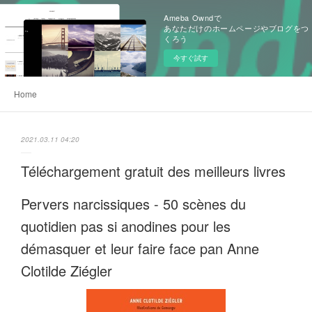
Ameba Owndで
あなただけのホームページやブログをつ
くろう
今すぐ試す
Home
2021.03.11 04:20
Téléchargement gratuit des meilleurs livres
Pervers narcissiques - 50 scènes du
quotidien pas si anodines pour les
démasquer et leur faire face pan Anne
Clotilde Ziégler